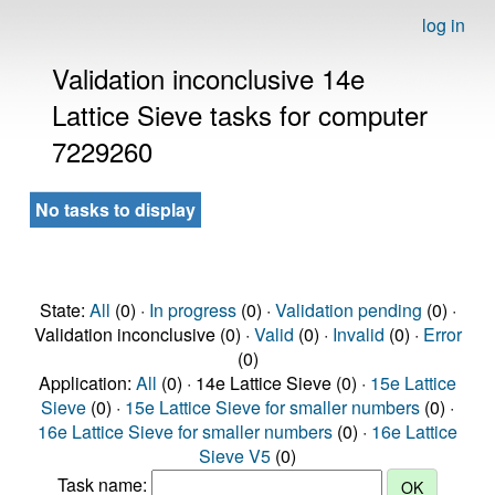
log in
Validation inconclusive 14e
Lattice Sieve tasks for computer
7229260
No tasks to display
State:
All
(0) ·
In progress
(0) ·
Validation pending
(0) ·
Validation inconclusive (0) ·
Valid
(0) ·
Invalid
(0) ·
Error
(0)
Application:
All
(0) · 14e Lattice Sieve (0) ·
15e Lattice
Sieve
(0) ·
15e Lattice Sieve for smaller numbers
(0) ·
16e Lattice Sieve for smaller numbers
(0) ·
16e Lattice
Sieve V5
(0)
Task name: