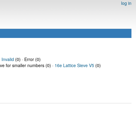
log in
·
Invalid
(0) · Error (0)
eve for smaller numbers (0) ·
16e Lattice Sieve V5
(0)