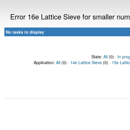
Error 16e Lattice Sieve for smaller n
No tasks to display
State:
All
(0) ·
In pro
Application:
All
(0) ·
14e Lattice Sieve
(0) ·
15e Latti