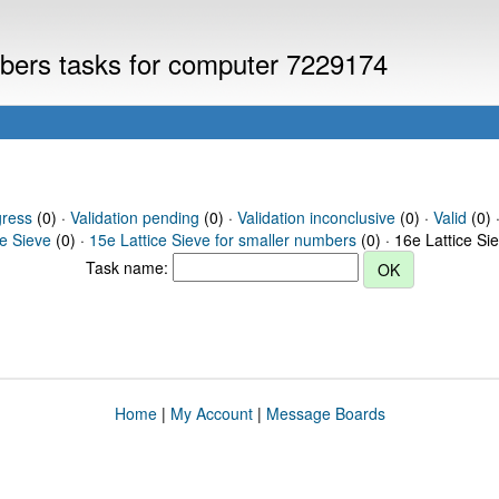
umbers tasks for computer 7229174
gress
(0) ·
Validation pending
(0) ·
Validation inconclusive
(0) ·
Valid
(0) 
ce Sieve
(0) ·
15e Lattice Sieve for smaller numbers
(0) · 16e Lattice Si
Task name:
Home
|
My Account
|
Message Boards