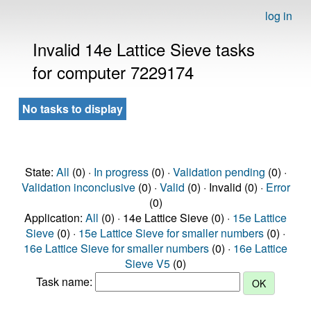
log in
Invalid 14e Lattice Sieve tasks
for computer 7229174
No tasks to display
State:
All
(0) ·
In progress
(0) ·
Validation pending
(0) ·
Validation inconclusive
(0) ·
Valid
(0) · Invalid (0) ·
Error
(0)
Application:
All
(0) · 14e Lattice Sieve (0) ·
15e Lattice
Sieve
(0) ·
15e Lattice Sieve for smaller numbers
(0) ·
16e Lattice Sieve for smaller numbers
(0) ·
16e Lattice
Sieve V5
(0)
Task name: