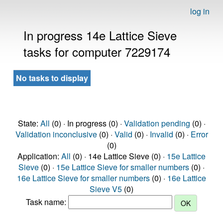
log in
In progress 14e Lattice Sieve
tasks for computer 7229174
No tasks to display
State:
All
(0) · In progress (0) ·
Validation pending
(0) ·
Validation inconclusive
(0) ·
Valid
(0) ·
Invalid
(0) ·
Error
(0)
Application:
All
(0) · 14e Lattice Sieve (0) ·
15e Lattice
Sieve
(0) ·
15e Lattice Sieve for smaller numbers
(0) ·
16e Lattice Sieve for smaller numbers
(0) ·
16e Lattice
Sieve V5
(0)
Task name: