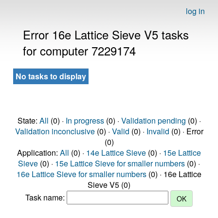
log in
Error 16e Lattice Sieve V5 tasks
for computer 7229174
No tasks to display
State:
All
(0) ·
In progress
(0) ·
Validation pending
(0) ·
Validation inconclusive
(0) ·
Valid
(0) ·
Invalid
(0) · Error
(0)
Application:
All
(0) ·
14e Lattice Sieve
(0) ·
15e Lattice
Sieve
(0) ·
15e Lattice Sieve for smaller numbers
(0) ·
16e Lattice Sieve for smaller numbers
(0) · 16e Lattice
Sieve V5 (0)
Task name: