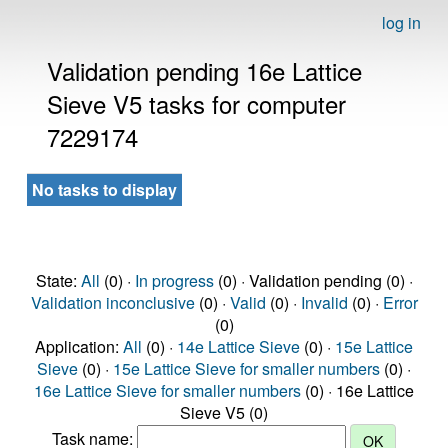
log in
Validation pending 16e Lattice
Sieve V5 tasks for computer
7229174
No tasks to display
State:
All
(0) ·
In progress
(0) · Validation pending (0) ·
Validation inconclusive
(0) ·
Valid
(0) ·
Invalid
(0) ·
Error
(0)
Application:
All
(0) ·
14e Lattice Sieve
(0) ·
15e Lattice
Sieve
(0) ·
15e Lattice Sieve for smaller numbers
(0) ·
16e Lattice Sieve for smaller numbers
(0) · 16e Lattice
Sieve V5 (0)
Task name: