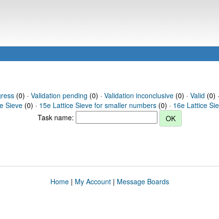
gress
(0) ·
Validation pending
(0) ·
Validation inconclusive
(0) ·
Valid
(0) 
ce Sieve
(0) ·
15e Lattice Sieve for smaller numbers
(0) ·
16e Lattice Si
Task name:
Home
|
My Account
|
Message Boards