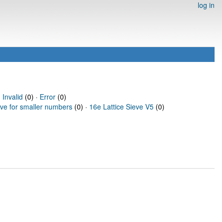
log in
·
Invalid
(0) ·
Error
(0)
eve for smaller numbers
(0) ·
16e Lattice Sieve V5
(0)