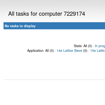
All tasks for computer 7229174
No tasks to display
State: All (0) ·
In pro
Application: All (0) ·
14e Lattice Sieve
(0) ·
15e Latti