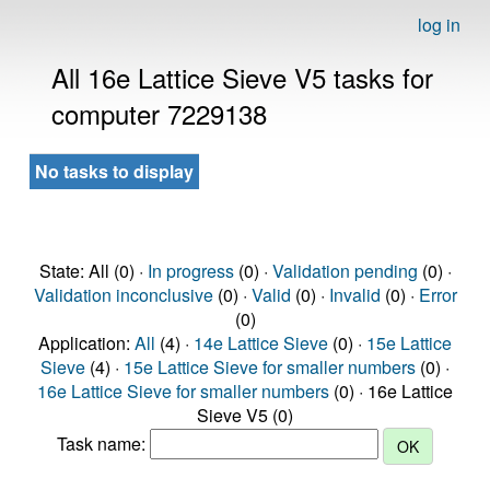
log in
All 16e Lattice Sieve V5 tasks for
computer 7229138
No tasks to display
State: All (0) ·
In progress
(0) ·
Validation pending
(0) ·
Validation inconclusive
(0) ·
Valid
(0) ·
Invalid
(0) ·
Error
(0)
Application:
All
(4) ·
14e Lattice Sieve
(0) ·
15e Lattice
Sieve
(4) ·
15e Lattice Sieve for smaller numbers
(0) ·
16e Lattice Sieve for smaller numbers
(0) · 16e Lattice
Sieve V5 (0)
Task name: