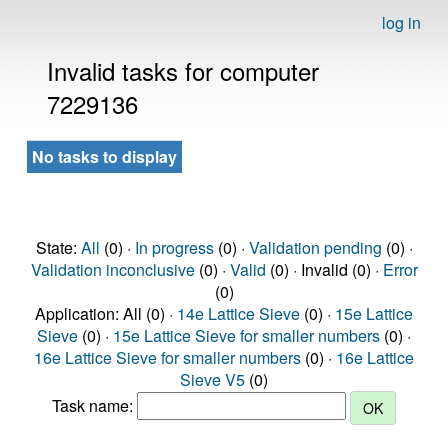
log in
Invalid tasks for computer
7229136
No tasks to display
State:
All
(0) ·
In progress
(0) ·
Validation pending
(0) ·
Validation inconclusive
(0) ·
Valid
(0) · Invalid (0) ·
Error
(0)
Application: All (0) ·
14e Lattice Sieve
(0) ·
15e Lattice
Sieve
(0) ·
15e Lattice Sieve for smaller numbers
(0) ·
16e Lattice Sieve for smaller numbers
(0) ·
16e Lattice
Sieve V5
(0)
Task name: