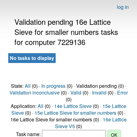
log in
Validation pending 16e Lattice
Sieve for smaller numbers tasks
for computer 7229136
No tasks to display
State:
All
(0) ·
In progress
(0) · Validation pending (0) ·
Validation inconclusive
(0) ·
Valid
(0) ·
Invalid
(0) ·
Error
(0)
Application:
All
(0) ·
14e Lattice Sieve
(0) ·
15e Lattice
Sieve
(0) ·
15e Lattice Sieve for smaller numbers
(0) ·
16e Lattice Sieve for smaller numbers (0) ·
16e Lattice
Sieve V5
(0)
Task name: