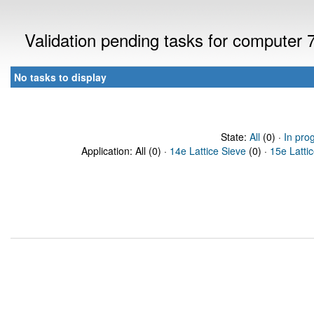
Validation pending tasks for computer
No tasks to display
State:
All
(0) ·
In pro
Application: All (0) ·
14e Lattice Sieve
(0) ·
15e Latti