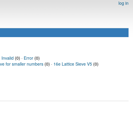
log in
·
Invalid
(0) ·
Error
(0)
eve for smaller numbers
(0) ·
16e Lattice Sieve V5
(0)