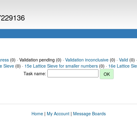
 7229136
gress
(0) · Validation pending (0) ·
Validation inconclusive
(0) ·
Valid
(0) 
ce Sieve
(0) ·
15e Lattice Sieve for smaller numbers
(0) ·
16e Lattice Si
Task name:
Home
|
My Account
|
Message Boards