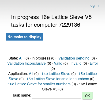
log in
In progress 16e Lattice Sieve V5
tasks for computer 7229136
No tasks to display
State:
All
(0) · In progress (0) ·
Validation pending
(0) ·
Validation inconclusive
(0) ·
Valid
(0) ·
Invalid
(0) ·
Error
(0)
Application:
All
(0) ·
14e Lattice Sieve
(0) ·
15e Lattice
Sieve
(0) ·
15e Lattice Sieve for smaller numbers
(0) ·
16e Lattice Sieve for smaller numbers
(0) · 16e Lattice
Sieve V5 (0)
Task name: