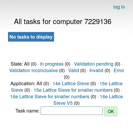
log in
All tasks for computer 7229136
No tasks to display
State: All (0) ·
In progress
(0) ·
Validation pending
(0) ·
Validation inconclusive
(0) ·
Valid
(0) ·
Invalid
(0) ·
Error
(0)
Application: All (0) ·
14e Lattice Sieve
(0) ·
15e Lattice
Sieve
(0) ·
15e Lattice Sieve for smaller numbers
(0) ·
16e Lattice Sieve for smaller numbers
(0) ·
16e Lattice
Sieve V5
(0)
Task name: