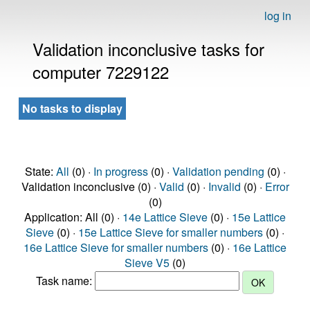
log in
Validation inconclusive tasks for
computer 7229122
No tasks to display
State:
All
(0) ·
In progress
(0) ·
Validation pending
(0) ·
Validation inconclusive (0) ·
Valid
(0) ·
Invalid
(0) ·
Error
(0)
Application: All (0) ·
14e Lattice Sieve
(0) ·
15e Lattice
Sieve
(0) ·
15e Lattice Sieve for smaller numbers
(0) ·
16e Lattice Sieve for smaller numbers
(0) ·
16e Lattice
Sieve V5
(0)
Task name: