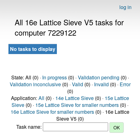
log in
All 16e Lattice Sieve V5 tasks for
computer 7229122
No tasks to display
State: All (0) ·
In progress
(0) ·
Validation pending
(0) ·
Validation inconclusive
(0) ·
Valid
(0) ·
Invalid
(0) ·
Error
(0)
Application:
All
(0) ·
14e Lattice Sieve
(0) ·
15e Lattice
Sieve
(0) ·
15e Lattice Sieve for smaller numbers
(0) ·
16e Lattice Sieve for smaller numbers
(0) · 16e Lattice
Sieve V5 (0)
Task name: