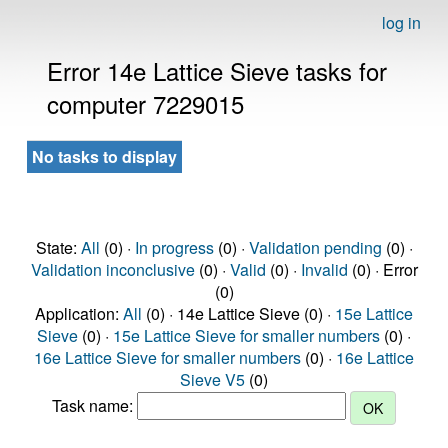
log in
Error 14e Lattice Sieve tasks for
computer 7229015
No tasks to display
State:
All
(0) ·
In progress
(0) ·
Validation pending
(0) ·
Validation inconclusive
(0) ·
Valid
(0) ·
Invalid
(0) · Error
(0)
Application:
All
(0) · 14e Lattice Sieve (0) ·
15e Lattice
Sieve
(0) ·
15e Lattice Sieve for smaller numbers
(0) ·
16e Lattice Sieve for smaller numbers
(0) ·
16e Lattice
Sieve V5
(0)
Task name: