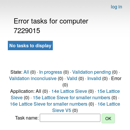
log in
Error tasks for computer
7229015
No tasks to display
State:
All
(0) ·
In progress
(0) ·
Validation pending
(0) ·
Validation inconclusive
(0) ·
Valid
(0) ·
Invalid
(0) · Error
(0)
Application: All (0) ·
14e Lattice Sieve
(0) ·
15e Lattice
Sieve
(0) ·
15e Lattice Sieve for smaller numbers
(0) ·
16e Lattice Sieve for smaller numbers
(0) ·
16e Lattice
Sieve V5
(0)
Task name: