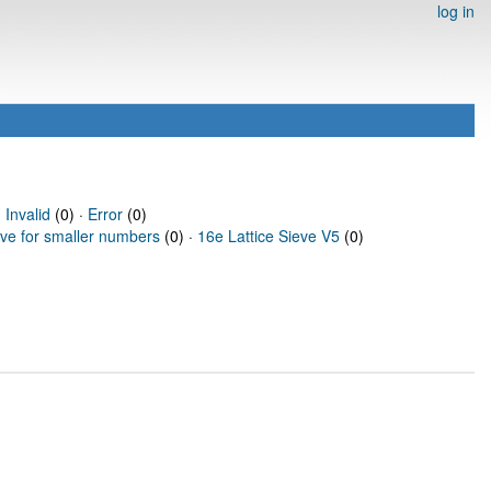
log in
·
Invalid
(0) ·
Error
(0)
eve for smaller numbers
(0) ·
16e Lattice Sieve V5
(0)