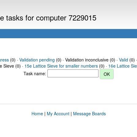
eve tasks for computer 7229015
gress
(0) ·
Validation pending
(0) · Validation inconclusive (0) ·
Valid
(0) 
ce Sieve (0) ·
15e Lattice Sieve for smaller numbers
(0) ·
16e Lattice Si
Task name:
Home
|
My Account
|
Message Boards