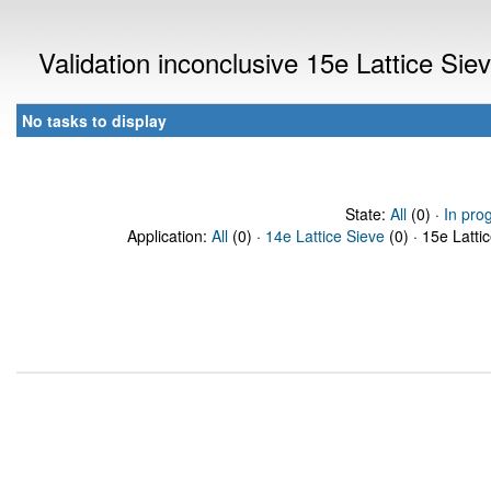
Validation inconclusive 15e Lattice Si
No tasks to display
State:
All
(0) ·
In pro
Application:
All
(0) ·
14e Lattice Sieve
(0) · 15e Latti