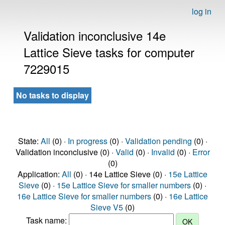
log in
Validation inconclusive 14e
Lattice Sieve tasks for computer
7229015
No tasks to display
State:
All
(0) ·
In progress
(0) ·
Validation pending
(0) ·
Validation inconclusive (0) ·
Valid
(0) ·
Invalid
(0) ·
Error
(0)
Application:
All
(0) · 14e Lattice Sieve (0) ·
15e Lattice
Sieve
(0) ·
15e Lattice Sieve for smaller numbers
(0) ·
16e Lattice Sieve for smaller numbers
(0) ·
16e Lattice
Sieve V5
(0)
Task name: