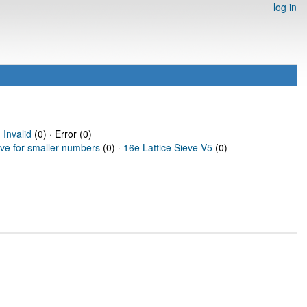
log in
·
Invalid
(0) · Error (0)
eve for smaller numbers
(0) ·
16e Lattice Sieve V5
(0)