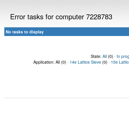
Error tasks for computer 7228783
No tasks to display
State:
All
(0) ·
In pro
Application: All (0) ·
14e Lattice Sieve
(0) ·
15e Latti