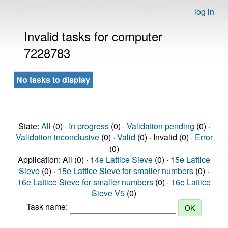
log in
Invalid tasks for computer
7228783
No tasks to display
State:
All
(0) ·
In progress
(0) ·
Validation pending
(0) ·
Validation inconclusive
(0) ·
Valid
(0) · Invalid (0) ·
Error
(0)
Application: All (0) ·
14e Lattice Sieve
(0) ·
15e Lattice
Sieve
(0) ·
15e Lattice Sieve for smaller numbers
(0) ·
16e Lattice Sieve for smaller numbers
(0) ·
16e Lattice
Sieve V5
(0)
Task name: