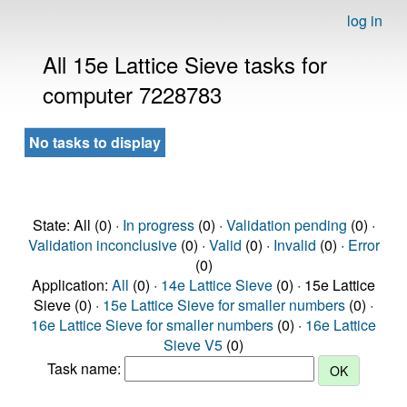
log in
All 15e Lattice Sieve tasks for
computer 7228783
No tasks to display
State: All (0) ·
In progress
(0) ·
Validation pending
(0) ·
Validation inconclusive
(0) ·
Valid
(0) ·
Invalid
(0) ·
Error
(0)
Application:
All
(0) ·
14e Lattice Sieve
(0) · 15e Lattice
Sieve (0) ·
15e Lattice Sieve for smaller numbers
(0) ·
16e Lattice Sieve for smaller numbers
(0) ·
16e Lattice
Sieve V5
(0)
Task name: