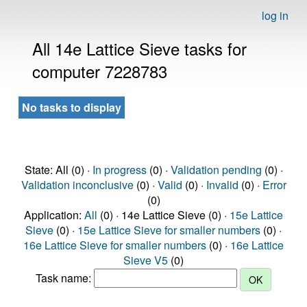
log in
All 14e Lattice Sieve tasks for
computer 7228783
No tasks to display
State: All (0) ·
In progress
(0) ·
Validation pending
(0) ·
Validation inconclusive
(0) ·
Valid
(0) ·
Invalid
(0) ·
Error
(0)
Application:
All
(0) · 14e Lattice Sieve (0) ·
15e Lattice
Sieve
(0) ·
15e Lattice Sieve for smaller numbers
(0) ·
16e Lattice Sieve for smaller numbers
(0) ·
16e Lattice
Sieve V5
(0)
Task name: