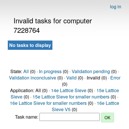
log in
Invalid tasks for computer
7228764
No tasks to display
State:
All
(0) ·
In progress
(0) ·
Validation pending
(0) ·
Validation inconclusive
(0) ·
Valid
(0) · Invalid (0) ·
Error
(0)
Application: All (0) ·
14e Lattice Sieve
(0) ·
15e Lattice
Sieve
(0) ·
15e Lattice Sieve for smaller numbers
(0) ·
16e Lattice Sieve for smaller numbers
(0) ·
16e Lattice
Sieve V5
(0)
Task name: