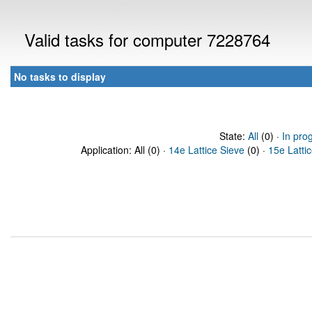
Valid tasks for computer 7228764
No tasks to display
State:
All
(0) ·
In pro
Application: All (0) ·
14e Lattice Sieve
(0) ·
15e Latti