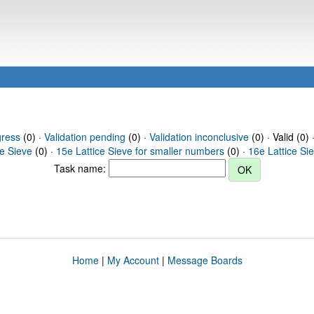
gress
(0) ·
Validation pending
(0) ·
Validation inconclusive
(0) · Valid (0) 
ce Sieve
(0) ·
15e Lattice Sieve for smaller numbers
(0) ·
16e Lattice Si
Task name:
Home
|
My Account
|
Message Boards