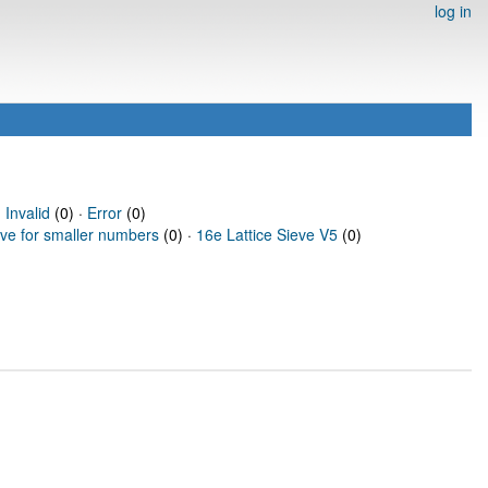
log in
·
Invalid
(0) ·
Error
(0)
eve for smaller numbers
(0) ·
16e Lattice Sieve V5
(0)