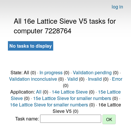
log in
All 16e Lattice Sieve V5 tasks for
computer 7228764
No tasks to display
State: All (0) ·
In progress
(0) ·
Validation pending
(0) ·
Validation inconclusive
(0) ·
Valid
(0) ·
Invalid
(0) ·
Error
(0)
Application:
All
(0) ·
14e Lattice Sieve
(0) ·
15e Lattice
Sieve
(0) ·
15e Lattice Sieve for smaller numbers
(0) ·
16e Lattice Sieve for smaller numbers
(0) · 16e Lattice
Sieve V5 (0)
Task name: