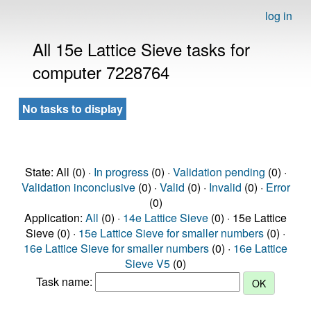
log in
All 15e Lattice Sieve tasks for
computer 7228764
No tasks to display
State: All (0) ·
In progress
(0) ·
Validation pending
(0) ·
Validation inconclusive
(0) ·
Valid
(0) ·
Invalid
(0) ·
Error
(0)
Application:
All
(0) ·
14e Lattice Sieve
(0) · 15e Lattice
Sieve (0) ·
15e Lattice Sieve for smaller numbers
(0) ·
16e Lattice Sieve for smaller numbers
(0) ·
16e Lattice
Sieve V5
(0)
Task name: