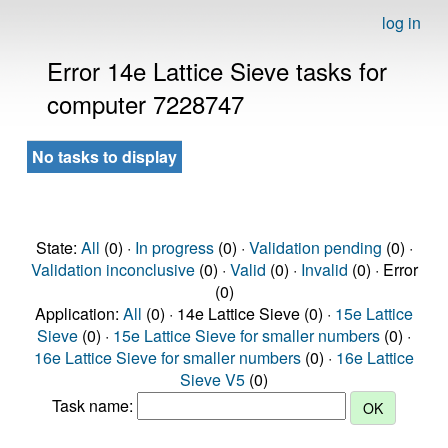
log in
Error 14e Lattice Sieve tasks for
computer 7228747
No tasks to display
State:
All
(0) ·
In progress
(0) ·
Validation pending
(0) ·
Validation inconclusive
(0) ·
Valid
(0) ·
Invalid
(0) · Error
(0)
Application:
All
(0) · 14e Lattice Sieve (0) ·
15e Lattice
Sieve
(0) ·
15e Lattice Sieve for smaller numbers
(0) ·
16e Lattice Sieve for smaller numbers
(0) ·
16e Lattice
Sieve V5
(0)
Task name: