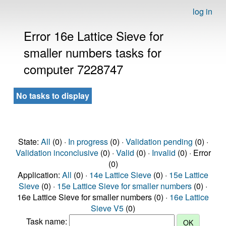
log in
Error 16e Lattice Sieve for
smaller numbers tasks for
computer 7228747
No tasks to display
State:
All
(0) ·
In progress
(0) ·
Validation pending
(0) ·
Validation inconclusive
(0) ·
Valid
(0) ·
Invalid
(0) · Error
(0)
Application:
All
(0) ·
14e Lattice Sieve
(0) ·
15e Lattice
Sieve
(0) ·
15e Lattice Sieve for smaller numbers
(0) ·
16e Lattice Sieve for smaller numbers (0) ·
16e Lattice
Sieve V5
(0)
Task name: