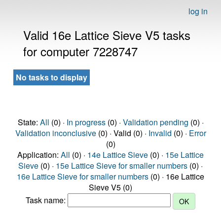
log in
Valid 16e Lattice Sieve V5 tasks
for computer 7228747
No tasks to display
State:
All
(0) ·
In progress
(0) ·
Validation pending
(0) ·
Validation inconclusive
(0) · Valid (0) ·
Invalid
(0) ·
Error
(0)
Application:
All
(0) ·
14e Lattice Sieve
(0) ·
15e Lattice
Sieve
(0) ·
15e Lattice Sieve for smaller numbers
(0) ·
16e Lattice Sieve for smaller numbers
(0) · 16e Lattice
Sieve V5 (0)
Task name: