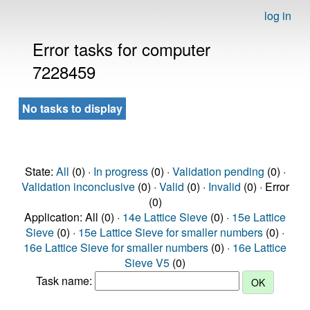
log in
Error tasks for computer
7228459
No tasks to display
State:
All
(0) ·
In progress
(0) ·
Validation pending
(0) ·
Validation inconclusive
(0) ·
Valid
(0) ·
Invalid
(0) · Error
(0)
Application: All (0) ·
14e Lattice Sieve
(0) ·
15e Lattice
Sieve
(0) ·
15e Lattice Sieve for smaller numbers
(0) ·
16e Lattice Sieve for smaller numbers
(0) ·
16e Lattice
Sieve V5
(0)
Task name: