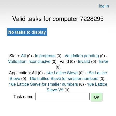
log in
Valid tasks for computer 7228295
No tasks to display
State:
All
(0) ·
In progress
(0) ·
Validation pending
(0) ·
Validation inconclusive
(0) · Valid (0) ·
Invalid
(0) ·
Error
(0)
Application: All (0) ·
14e Lattice Sieve
(0) ·
15e Lattice
Sieve
(0) ·
15e Lattice Sieve for smaller numbers
(0) ·
16e Lattice Sieve for smaller numbers
(0) ·
16e Lattice
Sieve V5
(0)
Task name: