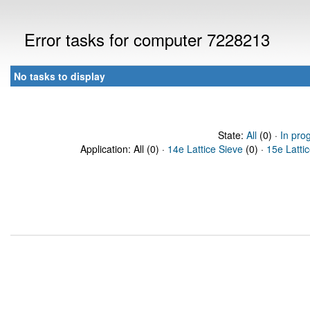
Error tasks for computer 7228213
No tasks to display
State:
All
(0) ·
In pro
Application: All (0) ·
14e Lattice Sieve
(0) ·
15e Latti