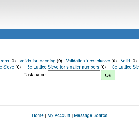
gress
(0) ·
Validation pending
(0) ·
Validation inconclusive
(0) ·
Valid
(0) 
ce Sieve
(0) ·
15e Lattice Sieve for smaller numbers
(0) ·
16e Lattice Si
Task name:
Home
|
My Account
|
Message Boards