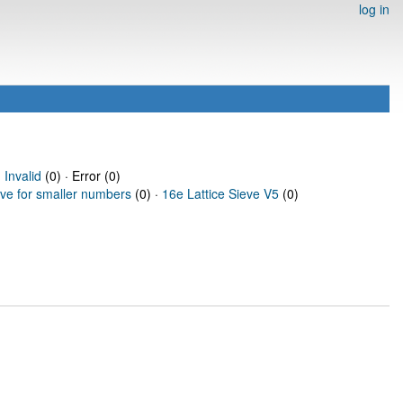
log in
·
Invalid
(0) · Error (0)
eve for smaller numbers
(0) ·
16e Lattice Sieve V5
(0)