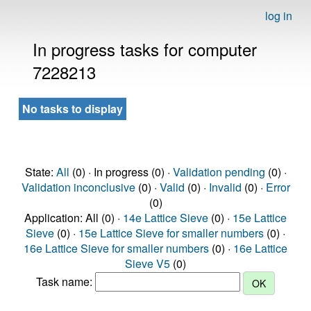
log in
In progress tasks for computer
7228213
No tasks to display
State:
All
(0) · In progress (0) ·
Validation pending
(0) ·
Validation inconclusive
(0) ·
Valid
(0) ·
Invalid
(0) ·
Error
(0)
Application: All (0) ·
14e Lattice Sieve
(0) ·
15e Lattice
Sieve
(0) ·
15e Lattice Sieve for smaller numbers
(0) ·
16e Lattice Sieve for smaller numbers
(0) ·
16e Lattice
Sieve V5
(0)
Task name: