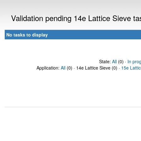
Validation pending 14e Lattice Sieve t
No tasks to display
State:
All
(0) ·
In pro
Application:
All
(0) · 14e Lattice Sieve (0) ·
15e Latti