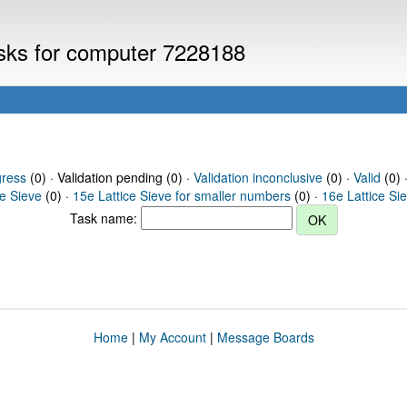
asks for computer 7228188
gress
(0) · Validation pending (0) ·
Validation inconclusive
(0) ·
Valid
(0) 
ce Sieve
(0) ·
15e Lattice Sieve for smaller numbers
(0) ·
16e Lattice Si
Task name:
Home
|
My Account
|
Message Boards