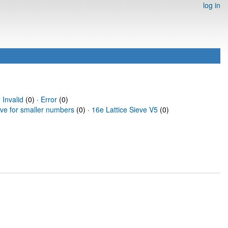
log in
·
Invalid
(0) ·
Error
(0)
eve for smaller numbers
(0) ·
16e Lattice Sieve V5
(0)