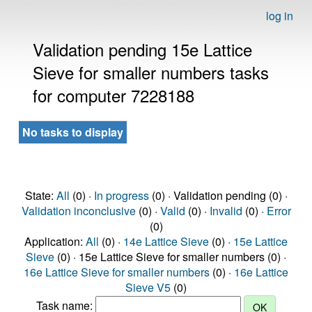
log in
Validation pending 15e Lattice
Sieve for smaller numbers tasks
for computer 7228188
No tasks to display
State:
All
(0) ·
In progress
(0) · Validation pending (0) ·
Validation inconclusive
(0) ·
Valid
(0) ·
Invalid
(0) ·
Error
(0)
Application:
All
(0) ·
14e Lattice Sieve
(0) ·
15e Lattice
Sieve
(0) · 15e Lattice Sieve for smaller numbers (0) ·
16e Lattice Sieve for smaller numbers
(0) ·
16e Lattice
Sieve V5
(0)
Task name: