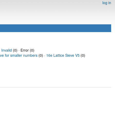
log in
·
Invalid
(0) · Error (0)
eve for smaller numbers
(0) ·
16e Lattice Sieve V5
(0)