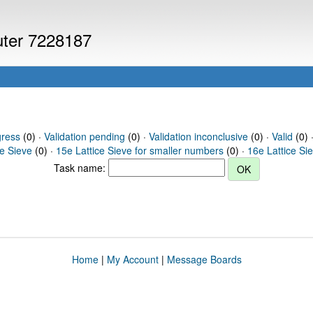
puter 7228187
gress
(0) ·
Validation pending
(0) ·
Validation inconclusive
(0) ·
Valid
(0) 
ce Sieve
(0) ·
15e Lattice Sieve for smaller numbers
(0) ·
16e Lattice Si
Task name:
Home
|
My Account
|
Message Boards