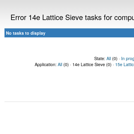
Error 14e Lattice Sieve tasks for com
No tasks to display
State:
All
(0) ·
In pro
Application:
All
(0) · 14e Lattice Sieve (0) ·
15e Latti