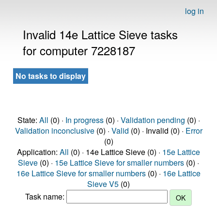
log in
Invalid 14e Lattice Sieve tasks
for computer 7228187
No tasks to display
State:
All
(0) ·
In progress
(0) ·
Validation pending
(0) ·
Validation inconclusive
(0) ·
Valid
(0) · Invalid (0) ·
Error
(0)
Application:
All
(0) · 14e Lattice Sieve (0) ·
15e Lattice
Sieve
(0) ·
15e Lattice Sieve for smaller numbers
(0) ·
16e Lattice Sieve for smaller numbers
(0) ·
16e Lattice
Sieve V5
(0)
Task name: