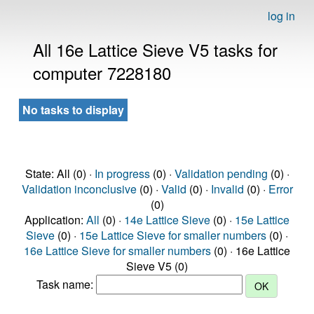
log in
All 16e Lattice Sieve V5 tasks for
computer 7228180
No tasks to display
State: All (0) ·
In progress
(0) ·
Validation pending
(0) ·
Validation inconclusive
(0) ·
Valid
(0) ·
Invalid
(0) ·
Error
(0)
Application:
All
(0) ·
14e Lattice Sieve
(0) ·
15e Lattice
Sieve
(0) ·
15e Lattice Sieve for smaller numbers
(0) ·
16e Lattice Sieve for smaller numbers
(0) · 16e Lattice
Sieve V5 (0)
Task name: