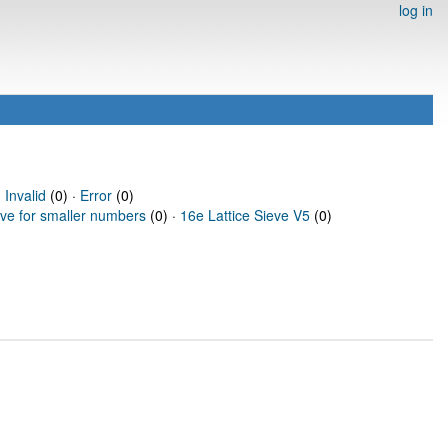
log in
·
Invalid
(0) ·
Error
(0)
eve for smaller numbers
(0) ·
16e Lattice Sieve V5
(0)