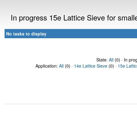
In progress 15e Lattice Sieve for sma
No tasks to display
State:
All
(0) · In pro
Application:
All
(0) ·
14e Lattice Sieve
(0) ·
15e Latti