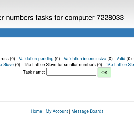
ller numbers tasks for computer 7228033
gress (0) ·
Validation pending
(0) ·
Validation inconclusive
(0) ·
Valid
(0) 
ce Sieve
(0) · 15e Lattice Sieve for smaller numbers (0) ·
16e Lattice Si
Task name:
Home
|
My Account
|
Message Boards