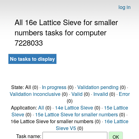
log in
All 16e Lattice Sieve for smaller
numbers tasks for computer
7228033
No tasks to display
State: All (0) ·
In progress
(0) ·
Validation pending
(0) ·
Validation inconclusive
(0) ·
Valid
(0) ·
Invalid
(0) ·
Error
(0)
Application:
All
(0) ·
14e Lattice Sieve
(0) ·
15e Lattice
Sieve
(0) ·
15e Lattice Sieve for smaller numbers
(0) ·
16e Lattice Sieve for smaller numbers (0) ·
16e Lattice
Sieve V5
(0)
Task name: