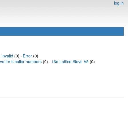
log in
·
Invalid
(0) ·
Error
(0)
eve for smaller numbers
(0) ·
16e Lattice Sieve V5
(0)