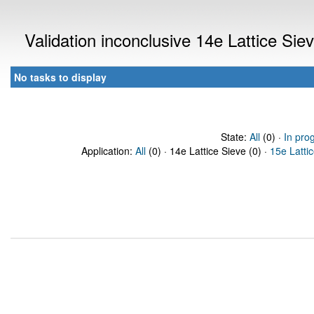
Validation inconclusive 14e Lattice Si
No tasks to display
State:
All
(0) ·
In pro
Application:
All
(0) · 14e Lattice Sieve (0) ·
15e Latti