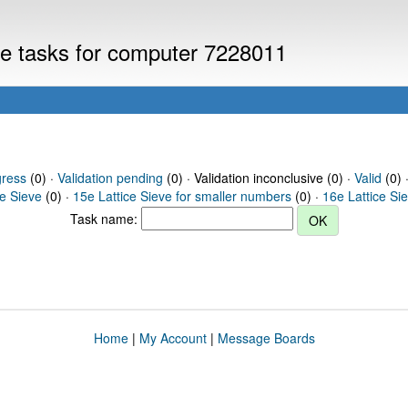
eve tasks for computer 7228011
gress
(0) ·
Validation pending
(0) · Validation inconclusive (0) ·
Valid
(0) 
ce Sieve
(0) ·
15e Lattice Sieve for smaller numbers
(0) ·
16e Lattice Si
Task name:
Home
|
My Account
|
Message Boards