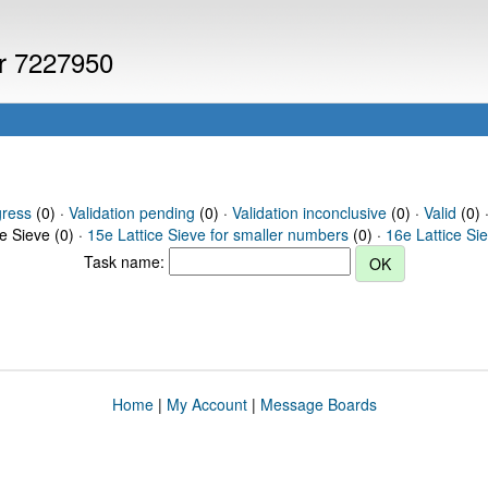
er 7227950
gress
(0) ·
Validation pending
(0) ·
Validation inconclusive
(0) ·
Valid
(0) 
ce Sieve (0) ·
15e Lattice Sieve for smaller numbers
(0) ·
16e Lattice Si
Task name:
Home
|
My Account
|
Message Boards