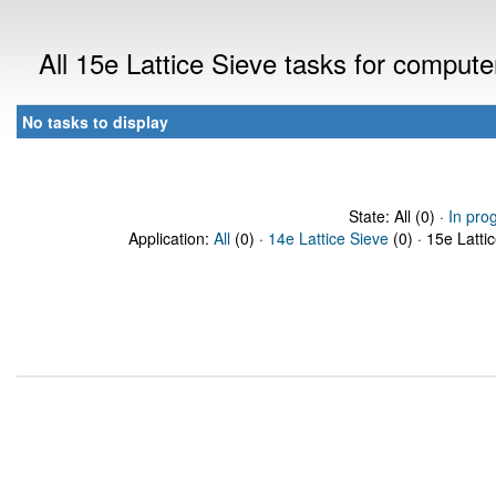
All 15e Lattice Sieve tasks for comput
No tasks to display
State: All (0) ·
In pro
Application:
All
(0) ·
14e Lattice Sieve
(0) · 15e Latti