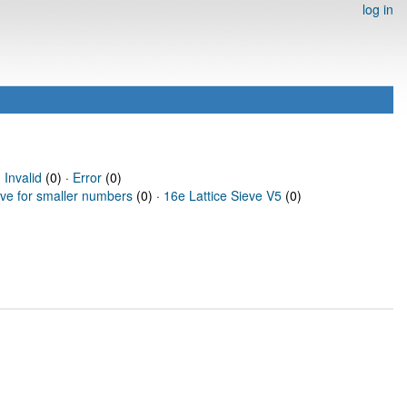
log in
·
Invalid
(0) ·
Error
(0)
eve for smaller numbers
(0) ·
16e Lattice Sieve V5
(0)