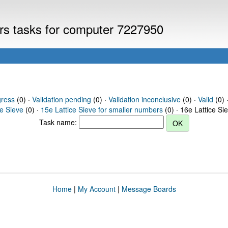
ers tasks for computer 7227950
gress
(0) ·
Validation pending
(0) ·
Validation inconclusive
(0) ·
Valid
(0) 
ce Sieve
(0) ·
15e Lattice Sieve for smaller numbers
(0) · 16e Lattice Si
Task name:
Home
|
My Account
|
Message Boards