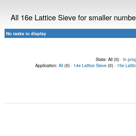
All 16e Lattice Sieve for smaller numb
No tasks to display
State: All (0) ·
In pro
Application:
All
(0) ·
14e Lattice Sieve
(0) ·
15e Latti