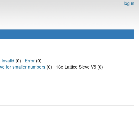
log in
·
Invalid
(0) ·
Error
(0)
eve for smaller numbers
(0) · 16e Lattice Sieve V5 (0)