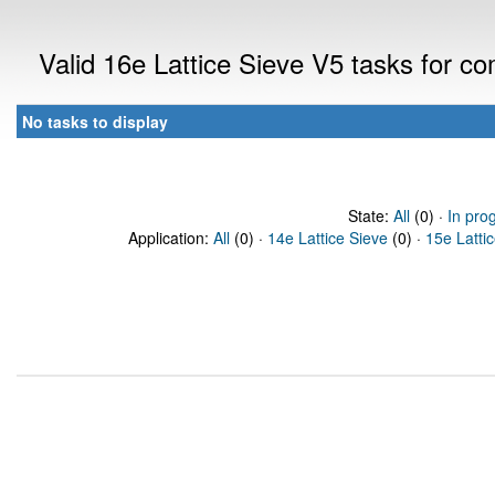
Valid 16e Lattice Sieve V5 tasks for 
No tasks to display
State:
All
(0) ·
In pro
Application:
All
(0) ·
14e Lattice Sieve
(0) ·
15e Latti