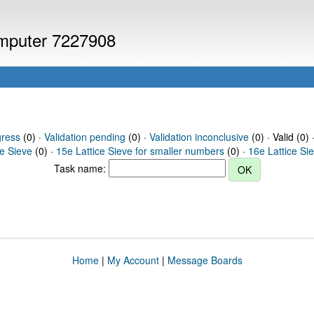
computer 7227908
gress
(0) ·
Validation pending
(0) ·
Validation inconclusive
(0) · Valid (0) 
ce Sieve
(0) ·
15e Lattice Sieve for smaller numbers
(0) ·
16e Lattice Si
Task name:
Home
|
My Account
|
Message Boards