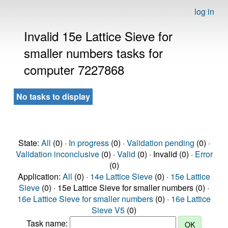
log in
Invalid 15e Lattice Sieve for
smaller numbers tasks for
computer 7227868
No tasks to display
State:
All
(0) ·
In progress
(0) ·
Validation pending
(0) ·
Validation inconclusive
(0) ·
Valid
(0) · Invalid (0) ·
Error
(0)
Application:
All
(0) ·
14e Lattice Sieve
(0) ·
15e Lattice
Sieve
(0) · 15e Lattice Sieve for smaller numbers (0) ·
16e Lattice Sieve for smaller numbers
(0) ·
16e Lattice
Sieve V5
(0)
Task name: