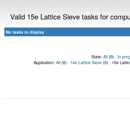
Valid 15e Lattice Sieve tasks for comp
No tasks to display
State:
All
(0) ·
In pro
Application:
All
(0) ·
14e Lattice Sieve
(0) · 15e Latti