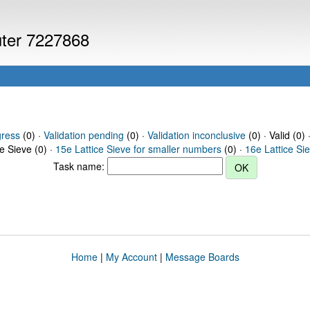
uter 7227868
gress
(0) ·
Validation pending
(0) ·
Validation inconclusive
(0) · Valid (0) 
ce Sieve (0) ·
15e Lattice Sieve for smaller numbers
(0) ·
16e Lattice Si
Task name:
Home
|
My Account
|
Message Boards