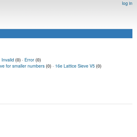
log in
·
Invalid
(0) ·
Error
(0)
eve for smaller numbers
(0) ·
16e Lattice Sieve V5
(0)