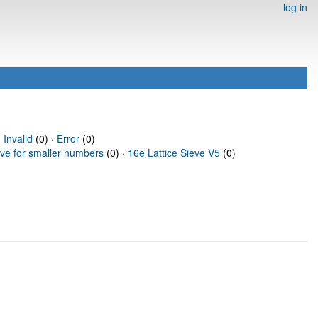
log in
·
Invalid
(0) ·
Error
(0)
eve for smaller numbers
(0) ·
16e Lattice Sieve V5
(0)