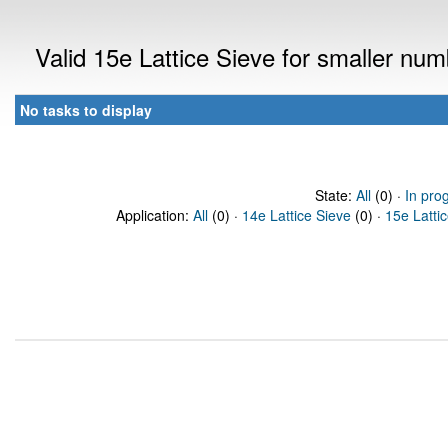
Valid 15e Lattice Sieve for smaller nu
No tasks to display
State:
All
(0) ·
In pro
Application:
All
(0) ·
14e Lattice Sieve
(0) ·
15e Latti