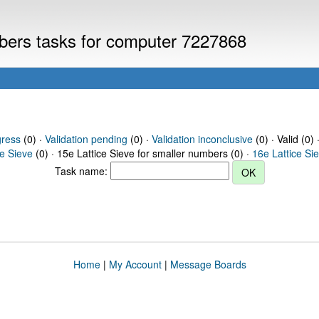
mbers tasks for computer 7227868
gress
(0) ·
Validation pending
(0) ·
Validation inconclusive
(0) · Valid (0) 
ce Sieve
(0) · 15e Lattice Sieve for smaller numbers (0) ·
16e Lattice Si
Task name:
Home
|
My Account
|
Message Boards