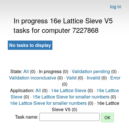
log in
In progress 16e Lattice Sieve V5
tasks for computer 7227868
No tasks to display
State:
All
(0) · In progress (0) ·
Validation pending
(0) ·
Validation inconclusive
(0) ·
Valid
(0) ·
Invalid
(0) ·
Error
(0)
Application:
All
(0) ·
14e Lattice Sieve
(0) ·
15e Lattice
Sieve
(0) ·
15e Lattice Sieve for smaller numbers
(0) ·
16e Lattice Sieve for smaller numbers
(0) · 16e Lattice
Sieve V5 (0)
Task name: