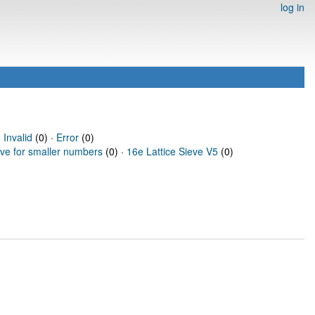
log in
·
Invalid
(0) ·
Error
(0)
eve for smaller numbers
(0) ·
16e Lattice Sieve V5
(0)