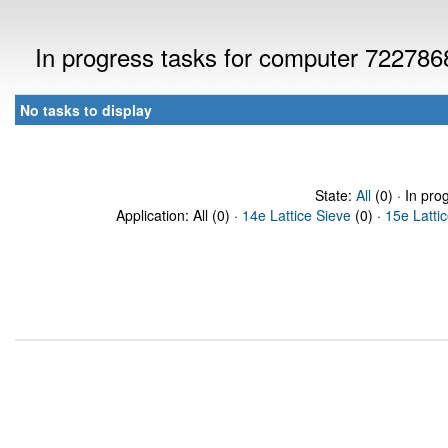
In progress tasks for computer 722786
No tasks to display
State:
All
(0) · In pro
Application: All (0) ·
14e Lattice Sieve
(0) ·
15e Latti