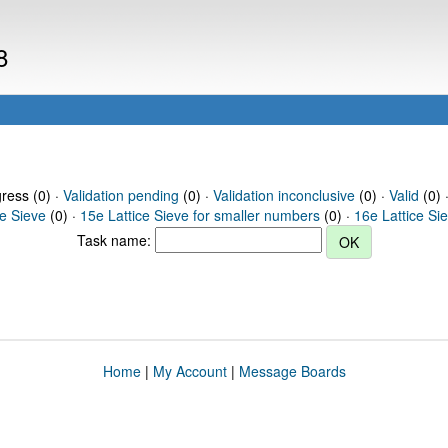
8
gress (0) ·
Validation pending
(0) ·
Validation inconclusive
(0) ·
Valid
(0) 
ce Sieve
(0) ·
15e Lattice Sieve for smaller numbers
(0) ·
16e Lattice Si
Task name:
Home
|
My Account
|
Message Boards